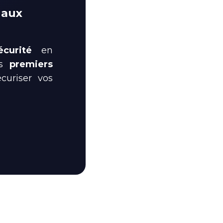
 aux
curité
en
os
premiers
uriser vos