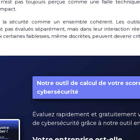
 n’est pas toujours perçue comme une faille technique.
impact.
 la sécurité comme un ensemble cohérent. Les outils, l
t pas évalués séparément, mais dans leur interaction réel
ertaines faiblesses, même discrètes, peuvent devenir cri
Notre outil de calcul de votre scor
cybersécurité
Évaluez rapidement et gratuitement 
de cybersécurité grâce à notre outil en
Votre entreprise est-elle