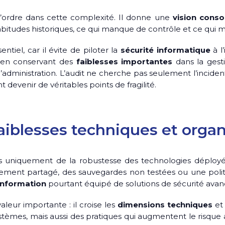
l’ordre dans cette complexité. Il donne une
vision conso
bitudes historiques, ce qui manque de contrôle et ce qui mér
ntiel, car il évite de piloter la
sécurité informatique
à l
t en conservant des
faiblesses importantes
dans la gesti
dministration. L’audit ne cherche pas seulement l’incident 
 devenir de véritables points de fragilité.
 faiblesses techniques et orga
 uniquement de la robustesse des technologies déployé
ement partagé, des sauvegardes non testées ou une polit
information
pourtant équipé de solutions de sécurité avan
aleur importante : il croise les
dimensions techniques
e
ystèmes, mais aussi des pratiques qui augmentent le risque