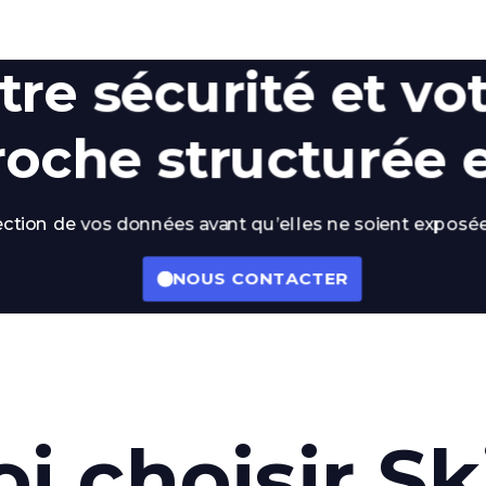
re sécurité et vo
oche structurée 
tection de vos données avant qu’elles ne soient expos
NOUS CONTACTER
i choisir Sk