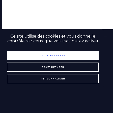
NOUS CONTACTER
NOUS REJOINDRE
Ce site utilise des cookies et vous donne le
contrôle sur ceux que vous souhaitez activer
Politique de confidentialité
Mentions légales
Plan du site
©2O23 SkillX
Créé par
TOUT ACCEPTER
TOUT REFUSER
PERSONNALISER