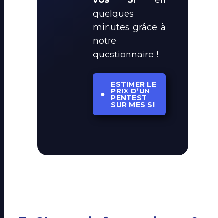
quelques
minutes grâce à
notre
questionnaire !
ESTIMER LE
PRIX D’UN
●
PENTEST
SUR MES SI